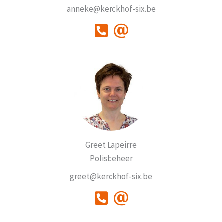
anneke@kerckhof-six.be
Greet Lapeirre
Polisbeheer
greet@kerckhof-six.be