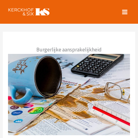
Spring
naar
de
inhoud
Burgerlijke aansprakelijkheid