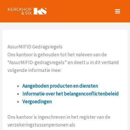
Spring
naar
de
inhoud
AssurMIFID Gedragsregels
Ons kantoor is gehouden tot het naleven van de
“AssurMiFID-gedragsregels” en deelt u in dit verband
volgende informatie mee:
Aangeboden producten en diensten
Informatie over het belangenconflictenbeleid
Vergoedingen
Ons kantoor is ingeschreven in het register van de
verzekeringstussenpersonen als