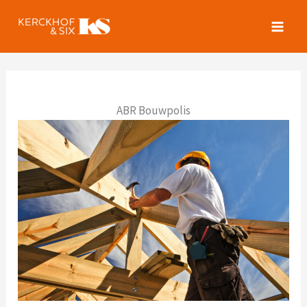
Spring
naar
de
inhoud
ABR Bouwpolis